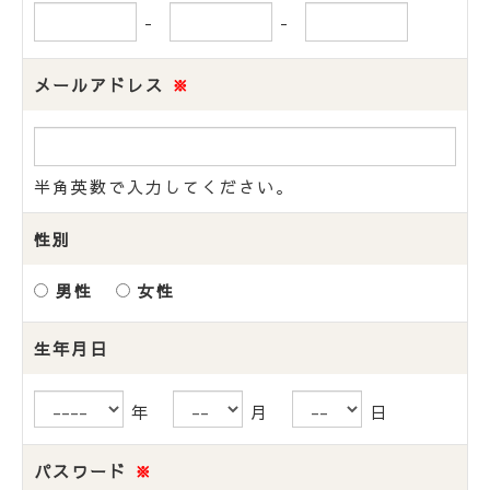
-
-
メールアドレス
※
半角英数で入力してください。
性別
男性
女性
生年月日
年
月
日
パスワード
※