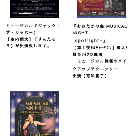
ミュージカル『ジャック・
『おおたかの森 MUSICAL
ザ・リッパー】
NIGHT
【森内翔大】【りんたろ
spotlight-
-
』
う】が出演致します。
【第１夜ｶﾙﾁｬｰｻﾛﾝ】潜入!
舞台ﾒｲｸの魔法
－ミュージカル俳優のメイ
－
クアップテクニック
出演【可知寛子】