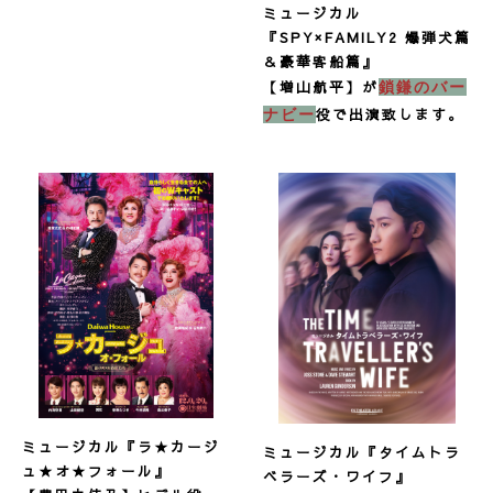
ミュージカル
『SPY×FAMILY2 爆弾犬篇
＆豪華客船篇
』
【増山航平】が
鎖鎌のバー
役で出演致します。
ナビー
ミュージカル『ラ★カージ
ミュージカル『タイムトラ
ュ★オ★フォール』
ベラーズ・ワイフ』