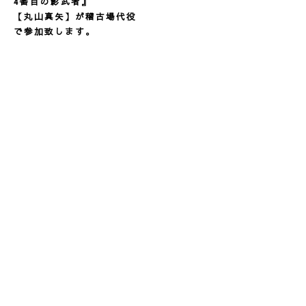
4番目の影武者
』
【丸山真矢】が稽古場代役
で参加致します。