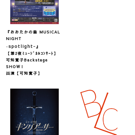
『おおたかの森 MUSICAL
NIGHT
spotlight-
-
』
【第2夜ﾐｭｰｼﾞｶﾙｺﾝｻｰﾄ】
可知寛子Backstage
SHOW！
出演【可知寛子】